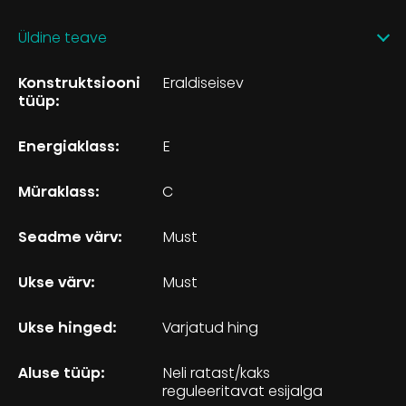
Üldine teave
Konstruktsiooni
Eraldiseisev
tüüp:
Energiaklass:
E
Müraklass:
C
Seadme värv:
Must
Ukse värv:
Must
Ukse hinged:
Varjatud hing
Aluse tüüp:
Neli ratast/kaks
reguleeritavat esijalga