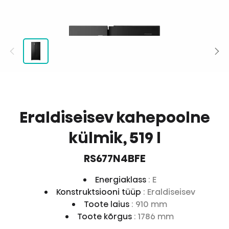
Eraldiseisev kahepoolne
külmik, 519 l
RS677N4BFE
Energiaklass
: E
Konstruktsiooni tüüp
: Eraldiseisev
Toote laius
: 910 mm
Toote kõrgus
: 1786 mm