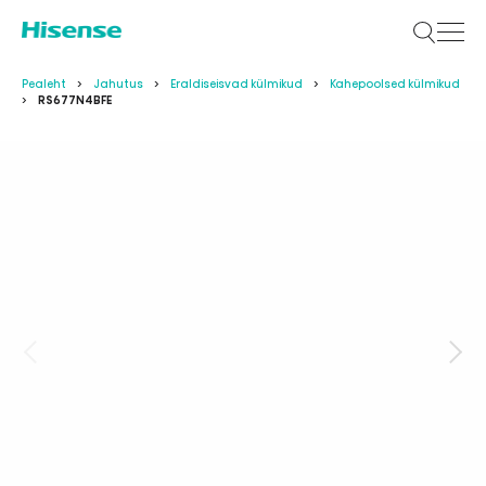
Pealeht
Jahutus
Eraldiseisvad külmikud
Kahepoolsed külmikud
RS677N4BFE