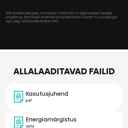
Kõik tootekirjeldused, hinnad ja mõõtmed on ligikaudsed, toodete
saadavus, tehnilised andmed ja funktsioonid võivad muutuda igal
ajal, aeg-ajalt ja ette teatamata.
ALLALAADITAVAD FAILID
Kasutusjuhend
pdf
Energiamärgistus
ashx