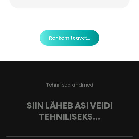
Rohkem teavet...
Tehnilised andmed
SIIN LÄHEB ASI VEIDI
TEHNILISEKS...