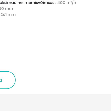
aksimaalne imemisvõimsus
: 400 m³/h
600 mm
: 261 mm
d