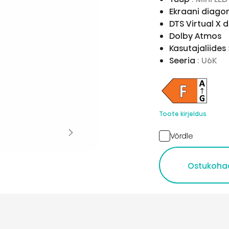
Ekraani diago
DTS Virtual X
Dolby Atmos
Kasutajaliides
Seeria
: U6K
Toote kirjeldus
Võrdle
Ostukoha