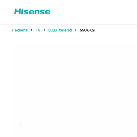
Pealeht
TV
ULED-telerid
55U6KQ