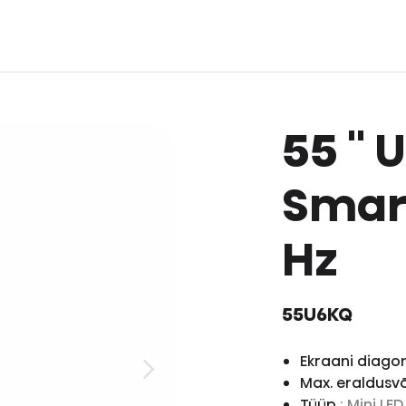
55 ''
Smart
Hz
55U6KQ
Ekraani diagon
Max. eraldus
Tüüp
: Mini LE