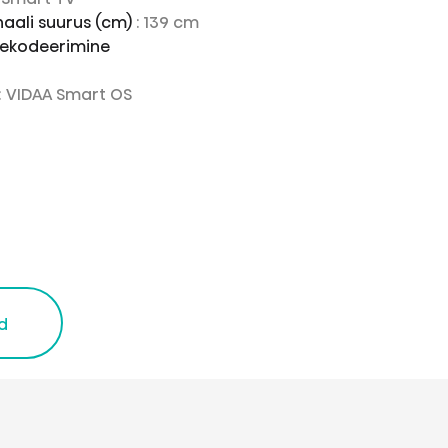
naali suurus (cm)
: 139 cm
 dekodeerimine
: VIDAA Smart OS
d