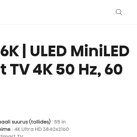
 U6K | ULED MiniLED
 TV 4K 50 Hz, 60
aali suurus (tollides)
: 55 in
võime
: 4K Ultra HD 3840x2160
D Smart TV