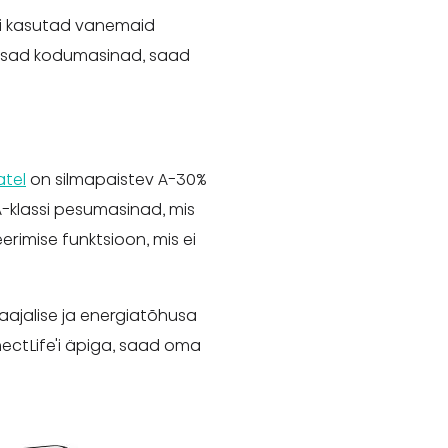
või kasutad vanemaid
õhusad kodumasinad, saad
atel
on silmapaistev A-30%
-klassi pesumasinad, mis
erimise funktsioon, mis ei
aajalise ja energiatõhusa
ctLife'i äpiga, saad oma