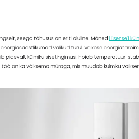
ngselt, seega tõhusus on eriti oluline. Mõned
Hisense’i kü
energiasäästlikumad valikud turul. Väikese energiatarbim
gib pidevalt külmiku sisetingimusi, hoiab temperatuuri sta
i töö on ka väiksema müraga, mis muudab külmiku vaikse