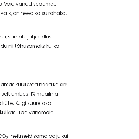
udis! Võid vanad seadmed
valik, on need ka su rahakoti
ma, samal ajal jõudlust
du nii tõhusamaks kui ka
samas kuuluvad need ka sinu
iselt umbes 11% maailma
küte. Kuigi suure osa
 kui kasutad vanemaid
 CO
-heitmeid sama palju kui
2