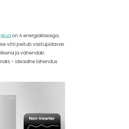
lmikud
on A energiaklassiga,
ise võti peitub vastupidavas
biilsena ja vähendab
maks – ideaalne lahendus