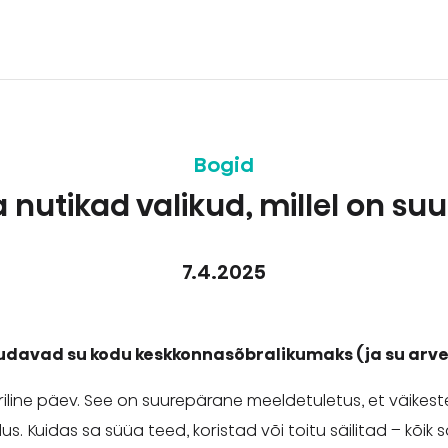
Bogid
 nutikad valikud, millel on su
7.4.2025
udavad su kodu keskkonnasõbralikumaks (ja su arv
line päev. See on suurepärane meeldetuletus, et väikeste
dus. Kuidas sa süüa teed, koristad või toitu säilitad – kõi