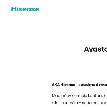
Avasta
AKA Hisense'i seadmed mu
Maa päev on meie kontoris eri
olla suur mõju – seda eriti ko