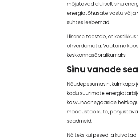
mõjutavad oluliselt sinu ener
energiatõhusate vastu välja v
suhtes leebemad.
Hisense tõestab, et kestlikku
ohverdamata. Vaatame koos, 
keskkonnasõbralikumaks.
Sinu vanade se
Nõudepesumasin, külmkapp j
kodu suurimate energiatarbi
kasvuhoonegaaside heitkoguste
moodustab küte, põhjustavad
seadmeid.
Näiteks kui pesed ja kuivata