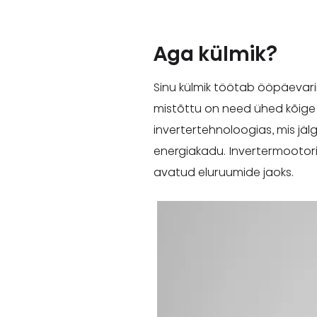
Aga külmik?
Sinu külmik töötab ööpäevari
mistõttu on need ühed kõige 
invertertehnoloogias, mis jäl
energiakadu. Invertermootor
avatud eluruumide jaoks.