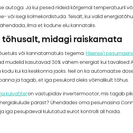
lise autoga. Ja kui pesed riideid kõrgemal temperatuuril 
e- või isegi kolmekordistuda. Teisalt, kui valid energiat
vähendada, ilma et kodune elu kannataks.
d tõhusalt, midagi raiskamata
jõuetuks või kannatamatuks tegema.
Hisense’i pesumasin
d mudelid kasutavad 30% vähem energiat kui tavalised A
inu kodu kui ka keskkonna jaoks. Neil on ka automaatse dose
 panna ja tagab, et iga pesukord oleks võimalikult tõhus.
ja kuivatitel
on vastupidav invertermootor, mis tagab pik
energiakulude pärast? Ühendades oma pesumasina Conne
 ja iga pesupäeval kulutatud eurot kontrolli all hoida.