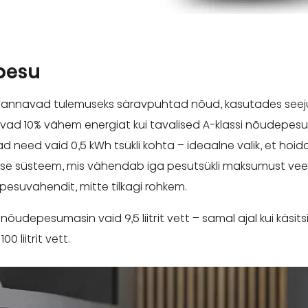
pesu
annavad tulemuseks säravpuhtad nõud, kasutades seeju
ivad 10% vähem energiat kui tavalised A-klassi nõudepe
need vaid 0,5 kWh tsükli kohta – ideaalne valik, et hoid
rimise süsteem, mis vähendab iga pesutsükli maksumust v
pesuvahendit, mitte tilkagi rohkem.
s nõudepesumasin vaid 9,5 liitrit vett – samal ajal kui käsi
0 liitrit vett.