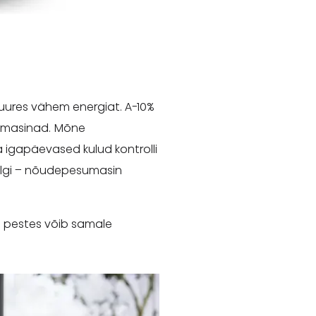
ures vähem energiat. A-10%
sumasinad. Mõne
a igapäevased kulud kontrolli
eelgi – nõudepesumasin
tsi pestes võib samale