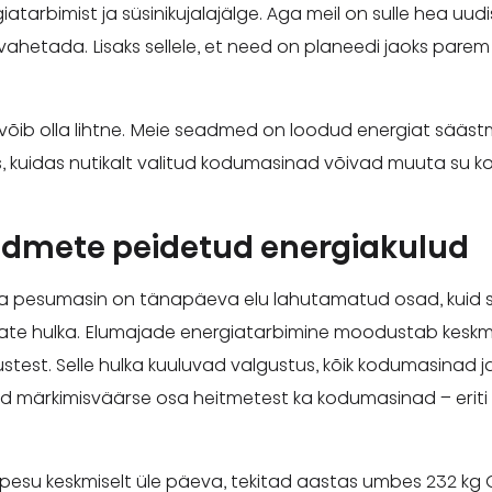
giatarbimist ja süsinikujalajälge. Aga meil on sulle hea u
ahetada. Lisaks sellele, et need on planeedi jaoks parem 
s võib olla lihtne. Meie seadmed on loodud energiat sääst
kuidas nutikalt valitud kodumasinad võivad muuta su ko
admete peidetud energiakulud
a pesumasin on tänapäeva elu lahutamatud osad, kuid 
jate hulka. Elumajade energiatarbimine moodustab keskm
st. Selle hulka kuuluvad valgustus, kõik kodumasinad ja 
 märkimisväärse osa heitmetest ka kodumasinad – eriti
d pesu keskmiselt üle päeva, tekitad aastas umbes 232 kg