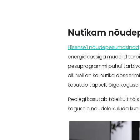
Nutikam nõude
Hisense’i nõudepesumasinad
energiaklassiga mudelid tarb
pesuprogrammi puhul tarbivad 
all. Neil on ka nutika dosee
kasutab täpselt õige koguse 
Pealegi kasutab täielikult täi
kogusele nõudele kuluda kuni 10