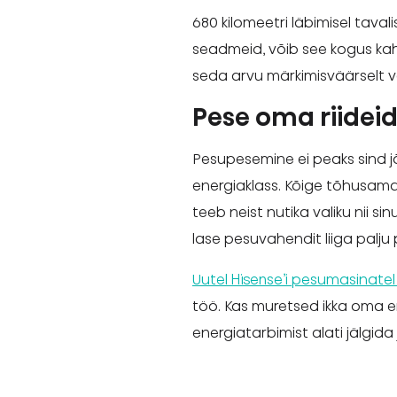
680 kilomeetri läbimisel tava
seadmeid, võib see kogus kah
seda arvu märkimisväärselt 
Pese oma riidei
Pesupesemine ei peaks sind 
energiaklass. Kõige tõhusama
teeb neist nutika valiku nii s
lase pesuvahendit liiga palju
Uutel Hisense’i pesumasinatel 
töö. Kas muretsed ikka oma 
energiatarbimist alati jälgida