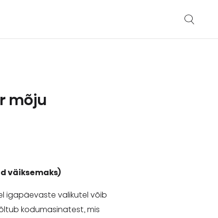
ur mõju
ed väiksemaks)
l igapäevaste valikutel võib
k sõltub kodumasinatest, mis