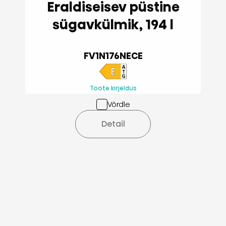
Eraldiseisev püstine
sügavkülmik, 194 l
FV1N176NECE
Toote kirjeldus
Võrdle
Detail