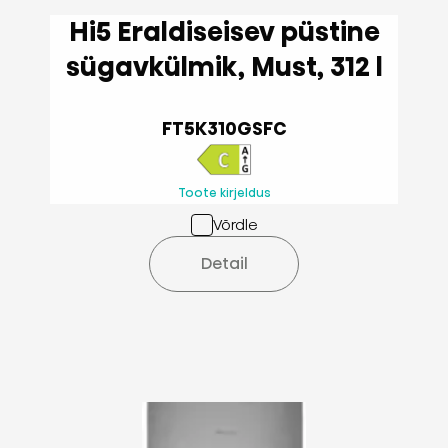
Hi5 Eraldiseisev püstine
sügavkülmik, Must, 312 l
FT5K310GSFC
Toote kirjeldus
Võrdle
Detail