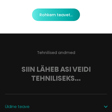
Rohkem teavet...
Tehnilised andmed
SIIN LÄHEB ASI VEIDI
TEHNILISEKS...
Üldine teave