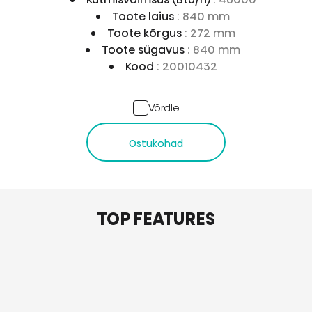
Toote laius
: 840 mm
Toote kõrgus
: 272 mm
Toote sügavus
: 840 mm
Kood
: 20010432
Võrdle
Ostukohad
TOP FEATURES