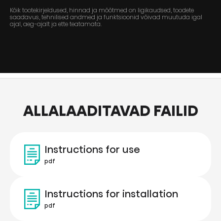
Kõik tootekirjeldused, hinnad ja mõõtmed on ligikaudsed, toodete
saadavus, tehnilised andmed ja funktsioonid võivad muutuda igal
ajal, aeg-ajalt ja ette teatamata.
ALLALAADITAVAD FAILID
Instructions for use
pdf
Instructions for installation
pdf