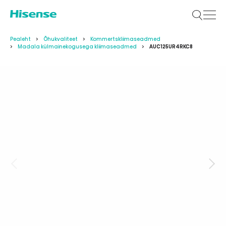
Pealeht
Õhukvaliteet
Kommertskliimaseadmed
Madala külmainekogusega kliimaseadmed
AUC125UR4RKC8