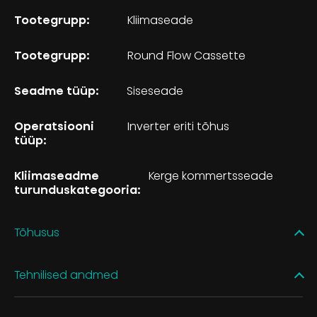
Tootegrupp:
Kliimaseade
Tootegrupp:
Round Flow Cassette
Seadme tüüp:
Siseseade
Operatsiooni
Inverter eriti tõhus
tüüp:
Kliimaseadme
Kerge kommertsseade
turunduskategooria:
Tõhusus
Tehnilised andmed