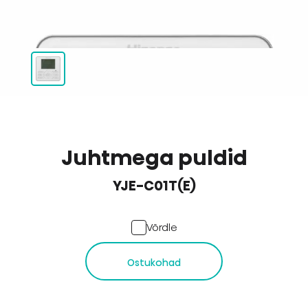
Juhtmega puldid
YJE-C01T(E)
Võrdle
Ostukohad