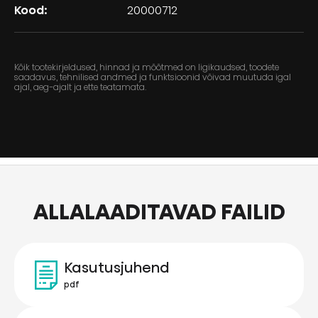
Kood:
20000712
Kõik tootekirjeldused, hinnad ja mõõtmed on ligikaudsed, toodete
saadavus, tehnilised andmed ja funktsioonid võivad muutuda igal
ajal, aeg-ajalt ja ette teatamata.
ALLALAADITAVAD FAILID
Kasutusjuhend
pdf