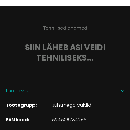
Tehnilised andmed
SIIN LÄHEB ASI VEIDI
TEHNILISEKS...
Lisatarvikud
Tootegrupp:
Juhtmega puldid
EAN kood:
6946087342661