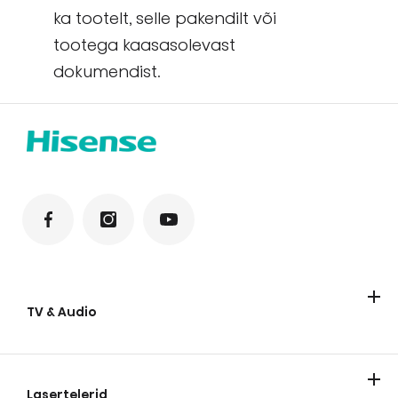
ka tootelt, selle pakendilt või
tootega kaasasolevast
dokumendist.
TV & Audio
TV
Soundbar-kõlarid
Lasertelerid