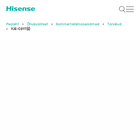
Pealeht
Õhukvaliteet
Kommertskliimaseadmed
Tarvikud
YJE-C01T(E)