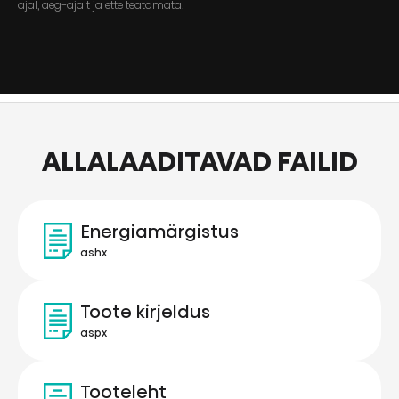
ajal, aeg-ajalt ja ette teatamata.
ALLALAADITAVAD FAILID
Energiamärgistus
ashx
Toote kirjeldus
aspx
Tooteleht