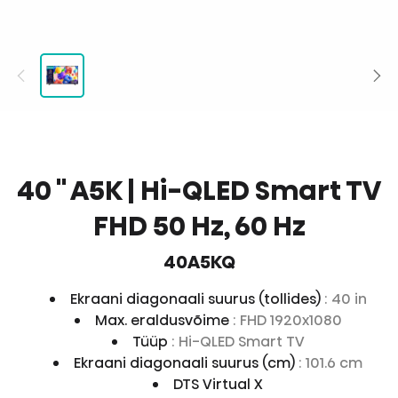
40 '' A5K | Hi-QLED Smart TV
FHD 50 Hz, 60 Hz
40A5KQ
Ekraani diagonaali suurus (tollides)
: 40 in
Max. eraldusvõime
: FHD 1920x1080
Tüüp
: Hi-QLED Smart TV
Ekraani diagonaali suurus (cm)
: 101.6 cm
DTS Virtual X