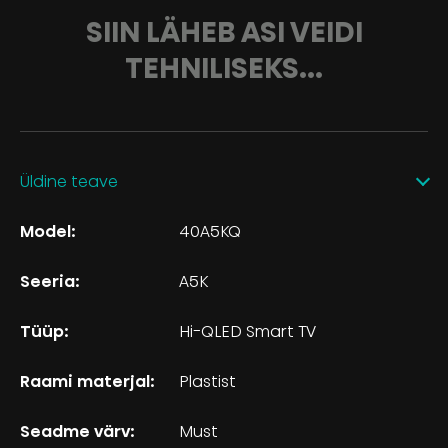
SIIN LÄHEB ASI VEIDI
TEHNILISEKS...
Üldine teave
Model:
40A5KQ
Seeria:
A5K
Tüüp:
Hi-QLED Smart TV
Raami materjal:
Plastist
Seadme värv:
Must