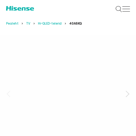
Pealeht
TV
Hi-QLED-telerid
40A5KQ