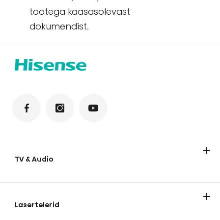
tootega kaasasolevast
dokumendist.
TV & Audio
TV
Soundbar-kõlarid
Lasertelerid