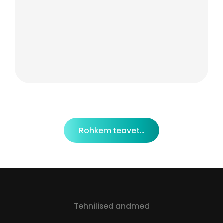
Rohkem teavet...
Tehnilised andmed