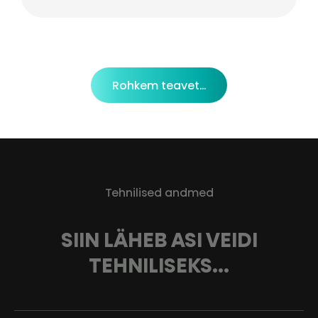
Rohkem teavet...
Tehnilised andmed
SIIN LÄHEB ASI VEIDI
TEHNILISEKS...