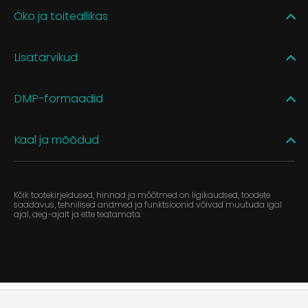
Öko ja toiteallikas
Lisatarvikud
DMP-formaadid
Kaal ja mõõdud
Kõik tootekirjeldused, hinnad ja mõõtmed on ligikaudsed, toodete
saadavus, tehnilised andmed ja funktsioonid võivad muutuda igal
ajal, aeg-ajalt ja ette teatamata.