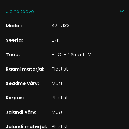
Üldine teave
Model:
43E7KQ
Seeria:
E7K
Tüüp:
Hi-QLED Smart TV
Raami materjal:
Plastist
Seadme värv:
Must
Korpus:
Plastist
Jalandi värv:
Must
Jalandi materjal:
Plastist