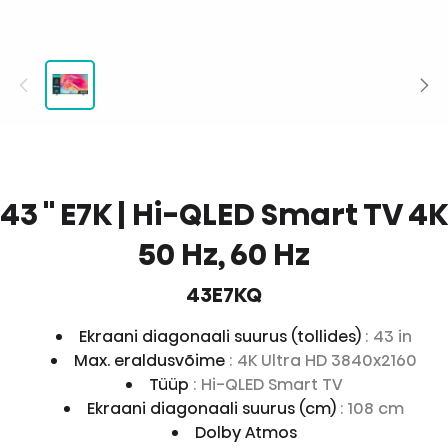
43 '' E7K | Hi-QLED Smart TV 4K
50 Hz, 60 Hz
43E7KQ
Ekraani diagonaali suurus (tollides)
: 43 in
Max. eraldusvõime
: 4K Ultra HD 3840x2160
Tüüp
: Hi-QLED Smart TV
Ekraani diagonaali suurus (cm)
: 108 cm
Dolby Atmos