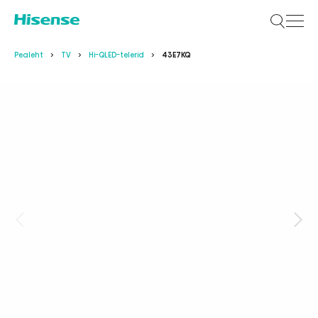
Pealeht
TV
Hi-QLED-telerid
43E7KQ