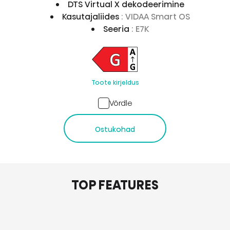
DTS Virtual X dekodeerimine
Kasutajaliides
: VIDAA Smart OS
Seeria
: E7K
Toote kirjeldus
Võrdle
Ostukohad
TOP FEATURES