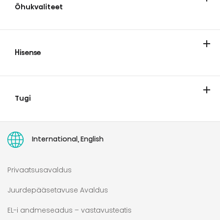
Õhukvaliteet
Kliimaseadmed
Hisense
Teave Hisense'i kohta
Hisense Europe Pan-european Limited Garantii
Tugi
Teenindus
Parandusõiguse direktiiv
Kasutamisjuhend
PARANDUSÕIGUS
International, English
Privaatsusavaldus
Juurdepääsetavuse Avaldus
EL-i andmeseadus – vastavusteatis