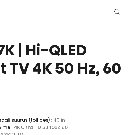
E7K | Hi-QLED
 TV 4K 50 Hz, 60
aali suurus (tollides)
: 43 in
võime
: 4K Ultra HD 3840x2160
D Smart TV