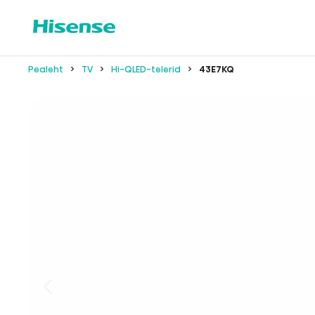
Pealeht
TV
Hi-QLED-telerid
43E7KQ