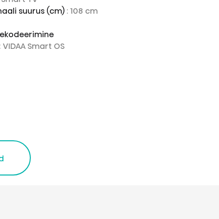
naali suurus (cm)
: 108 cm
 dekodeerimine
: VIDAA Smart OS
d