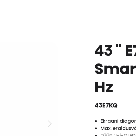
43 '' 
Smart
Hz
43E7KQ
Ekraani diagon
Max. eraldus
Tüüp
: Hi-QLE