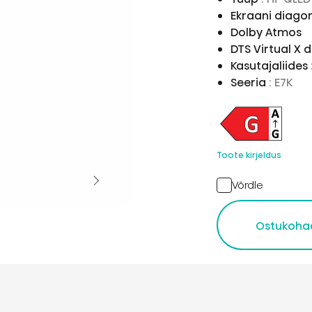
Ekraani diago
Dolby Atmos
DTS Virtual X
Kasutajaliides
Seeria
: E7K
Toote kirjeldus
Võrdle
Ostukoha