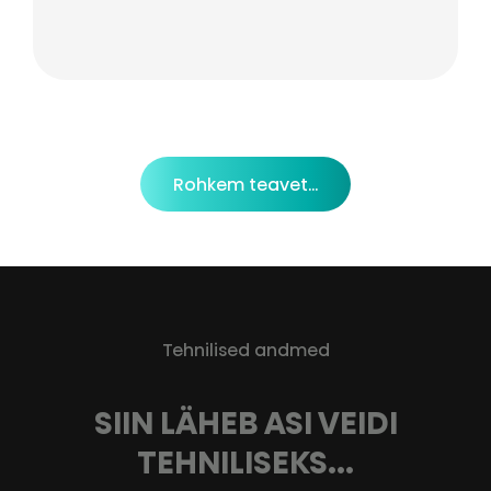
Rohkem teavet...
Tehnilised andmed
SIIN LÄHEB ASI VEIDI
TEHNILISEKS...