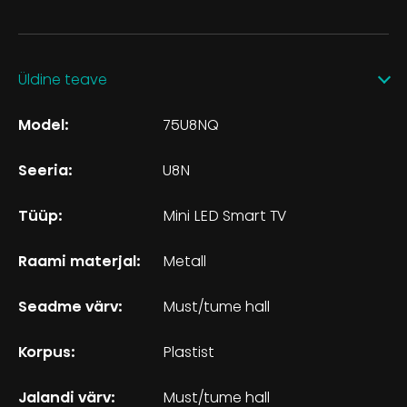
Üldine teave
Model:
75U8NQ
Seeria:
U8N
Tüüp:
Mini LED Smart TV
Raami materjal:
Metall
Seadme värv:
Must/tume hall
Korpus:
Plastist
Jalandi värv:
Must/tume hall