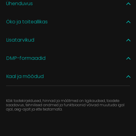
Ühenduvus
Öko ja toiteallikas
Lisatarvikud
DMP-formaadid
Kaal ja mõõdud
Kõik tootekirjeldused, hinnad ja mõõtmed on ligikaudsed, toodete
saadavus, tehnilised andmed ja funktsioonid võivad muutuda igal
ajal, aeg-ajalt ja ette teatamata.