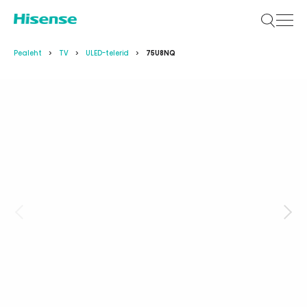
Pealeht
TV
ULED-telerid
75U8NQ