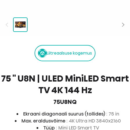
Liitreaalsuse kogemus
75 '' U8N | ULED MiniLED Smart
TV 4K 144 Hz
75U8NQ
Ekraani diagonaali suurus (tollides)
: 75 in
Max. eraldusvõime
: 4K Ultra HD 3840x2160
Tüüp
: Mini LED Smart TV