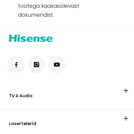
tootega kaasasolevast
dokumendist.
TV & Audio
TV
Soundbar-kõlarid
Lasertelerid