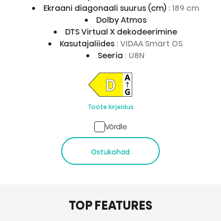
Ekraani diagonaali suurus (cm)
: 189 cm
Dolby Atmos
DTS Virtual X dekodeerimine
Kasutajaliides
: VIDAA Smart OS
Seeria
: U8N
Toote kirjeldus
Võrdle
Ostukohad
TOP FEATURES