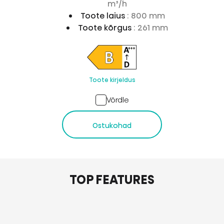
m³/h
Toote laius
: 800 mm
Toote kõrgus
: 261 mm
Toote kirjeldus
Võrdle
Ostukohad
TOP FEATURES