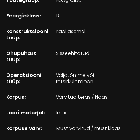
Tootegrupp:
Köögikubu
Energiaklass:
B
Konstruktsiooni
Kapi asemel
tüüp:
Õhupuhasti
Sisseehitatud
tüüp:
Operatsiooni
Väljatõmme või
tüüp:
retsirkulatsioon
Korpus:
Värvitud teras / klaas
Lõõri materjal:
Inox
Korpuse värv:
Must värvitud / must klaas