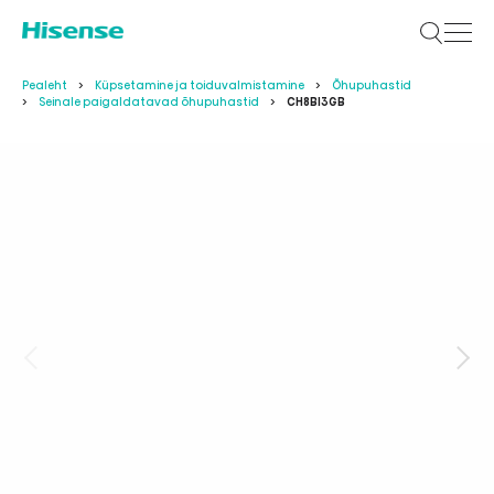
Pealeht
Küpsetamine ja toiduvalmistamine
Õhupuhastid
Seinale paigaldatavad õhupuhastid
CH8BI3GB