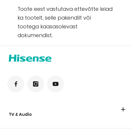
Toote eest vastutava ettevõtte leiad
ka tootelt, selle pakendilt või
tootega kaasasolevast
dokumendist.
TV & Audio
TV
Soundbar-kõlarid