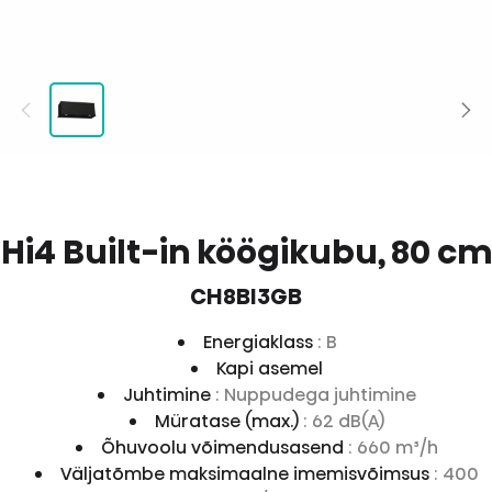
Hi4 Built-in köögikubu, 80 cm
CH8BI3GB
Energiaklass
: B
Kapi asemel
Juhtimine
: Nuppudega juhtimine
Müratase (max.)
: 62 dB(A)
Õhuvoolu võimendusasend
: 660 m³/h
Väljatõmbe maksimaalne imemisvõimsus
: 400