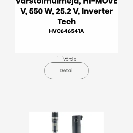
Varstolmuimeja, HI-MOVE
V, 550 W, 25.2 V, Inverter
Tech
HVC646541A
Võrdle
Detail