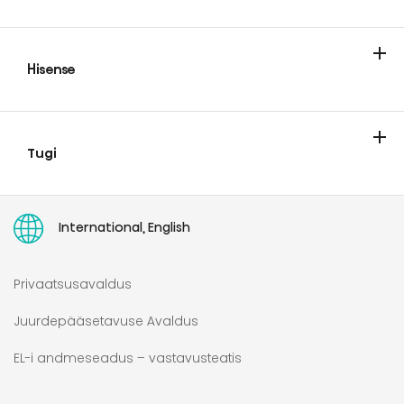
Kliimaseadmed
Hisense
Teave Hisense'i kohta
Hisense Europe Pan-european Limited Garantii
Tugi
Teenindus
Parandusõiguse direktiiv
Kasutamisjuhend
PARANDUSÕIGUS
International, English
Privaatsusavaldus
Juurdepääsetavuse Avaldus
EL-i andmeseadus – vastavusteatis