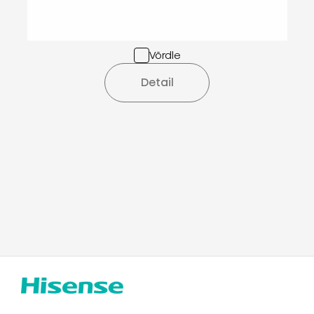
Võrdle
Detail