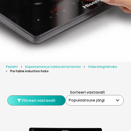
Pealeht
Küpsetamine ja toiduvalmistamine
Väike köögitehnika
Portable induction hobs
Sorteeri vastavalt
Populaarsuse järgi
Filtreeri vastavalt