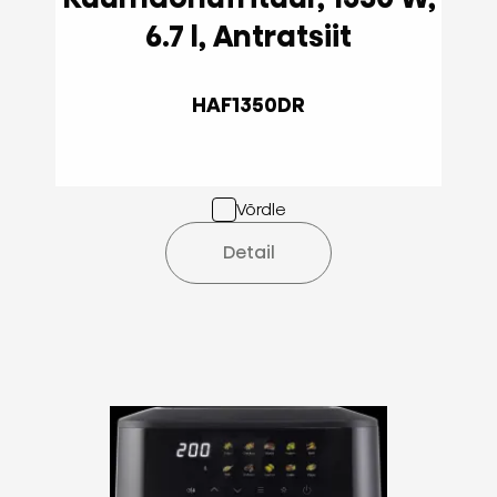
6.7 l, Antratsiit
HAF1350DR
Võrdle
Detail