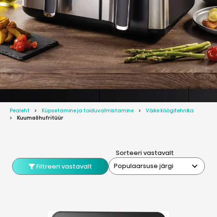
Pealeht
Küpsetamine ja toiduvalmistamine
Väike köögitehnika
Kuumaõhufritüür
Sorteeri vastavalt
Populaarsuse järgi
Filtreeri vastavalt