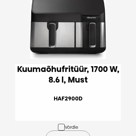
Kuumaõhufritüür, 1700 W,
8.6 l, Must
HAF2900D
Võrdle