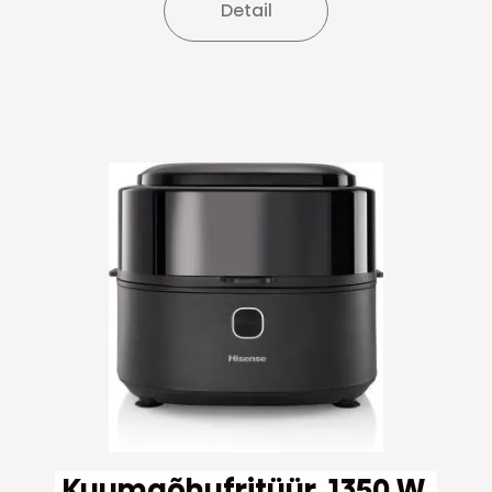
Detail
Kuumaõhufritüür, 1350 W,