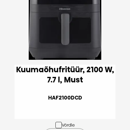
Kuumaõhufritüür, 2100 W,
7.7 l, Must
HAF2100DCD
Võrdle