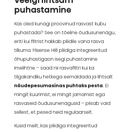
Veelgi lihtsam
puhastamine
Kas oled kunagi proovinud rasvast kubu
puhastada? See on tõeline õudusunenägu,
eriti kui filtrist hakkab pliidile vana rasva
tilkuma. Hisense Hi8 pliidiga integreeritud
õhupuhastigaon isegi puhastamine
imelihtne – saad nii rasvafiltri kui ka
tilgakandiku hetkega eemaldada ja lihtsalt
nõudepesumasinas puhtaks pesta
. Ei
mingit küürimist, ei mingit jamamist ega
rasvaseid õudusunenägusid – piisab vaid
sellest, et pesed neid regulaarselt.
Küsid meilt, kas pliidiga integreeritud