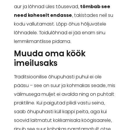
aur ja lõhnad üles tõusevad,
tõmbab see
need koheselt endasse
, takistades neil su
kodu vallutamast. Lõpp õhus hõljuvatele
lõhnadele. Toidulõhnad ei jää enam sinu
lemmikmantlisse pidama.
Muuda oma köök
imeilusaks
Traditsioonilise õhupuhasti puhul ei ole
pääsu – see on suur ja kohmakas seade, mis
välimusega muljet ei avalda ning on puhtalt
praktiline. Kui paigutad pliidi vastu seina,
saab õhupuhasti küll kappi peita, aga kui
soovid laitmatut kokkamisala köögisaarele,
ripub see suur kobakas paratamatult otse