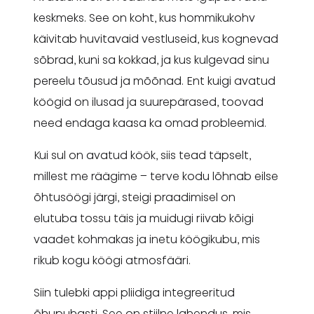
keskmeks. See on koht, kus hommikukohv
käivitab huvitavaid vestluseid, kus kognevad
sõbrad, kuni sa kokkad, ja kus kulgevad sinu
pereelu tõusud ja mõõnad. Ent kuigi avatud
köögid on ilusad ja suurepärased, toovad
need endaga kaasa ka omad probleemid.
Kui sul on avatud köök, siis tead täpselt,
millest me räägime – terve kodu lõhnab eilse
õhtusöögi järgi, steigi praadimisel on
elutuba tossu täis ja muidugi riivab kõigi
vaadet kohmakas ja inetu köögikubu, mis
rikub kogu köögi atmosfääri.
Siin tulebki appi pliidiga integreeritud
õhupuhasti. See on stiilne lahendus, mis