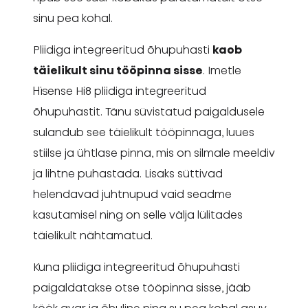
sinu pea kohal.
Pliidiga integreeritud õhupuhasti
kaob
täielikult sinu tööpinna sisse
. Imetle
Hisense Hi8 pliidiga integreeritud
õhupuhastit. Tänu süvistatud paigaldusele
sulandub see täielikult tööpinnaga, luues
stiilse ja ühtlase pinna, mis on silmale meeldiv
ja lihtne puhastada. Lisaks süttivad
helendavad juhtnupud vaid seadme
kasutamisel ning on selle välja lülitades
täielikult nähtamatud.
Kuna pliidiga integreeritud õhupuhasti
paigaldatakse otse tööpinna sisse, jääb