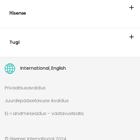
Kliimaseadmed
Hisense
Teave Hisense'i kohta
Hisense Europe Pan-european Limited Garantii
Tugi
Teenindus
Parandusõiguse direktiiv
Kasutamisjuhend
PARANDUSÕIGUS
International, English
Privaatsusavaldus
Juurdepääsetavuse Avaldus
EL-i andmeseadus – vastavusteatis
© Hisense International 2024