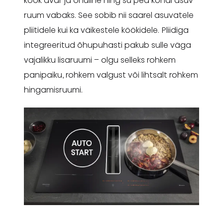
köök avar ja õhuline ning su pea kohal asuv
ruum vabaks. See sobib nii saarel asuvatele
pliitidele kui ka väikestele köökidele. Pliidiga
integreeritud õhupuhasti pakub sulle väga
vajalikku lisaruumi – olgu selleks rohkem
panipaiku, rohkem valgust või lihtsalt rohkem
hingamisruumi.