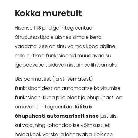
Kokka muretult
Hisense Hi8 pliidiga integreeritud
õhupuhastipole üksnes silmale kena
vaadata. See on sinu võimas köögiabiline,
mille nutikad funktsioonid muudavad su
igapäevase toiduvalmistamise lihtsamaks.
Üks parimatest (ja stiilsematest)
funktsioonidest on automaatse käivitumise
funktsioon. Kuna pliidiplaat ja õhupuhasti on
omavahel integreeritud,
lülitub
õhupuhasti automaatselt sisse
just siis,
kui vaja, ning kohandab ise võimsust, et
hoida köök värske ja lõhnavaba. Kõik see