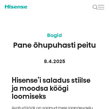
Bogid
Pane õhupuhasti peitu
8.4.2025
Hisense’i saladus stiilse
ja moodsa köögi
loomiseks
Avatud köök on saanud meie igapäevaelu