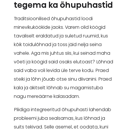
tegema ka õhupuhastid
Traditsioonilised õhupuhastid loodi
minevikuköökide jaoks. Varem olid köögid
tavaliselt eraldatud ja suletud ruumid, kus
kõik toidulõhnad ja toss jäid nelja seina
vahele. Aga mis juhtus siis, kui seinad maha
võeti ja köögid said osaks elutoast? Lõhnad
said vaba voli levida üle terve kodu. Praed
steiki ja lõhn jõuab otse sinu diivanini. Praed
kala ja äkitselt lõhnab su magamistuba
nagu mereäärne kalasadam.
Pliidiga integreeritud õhupuhasti lahendab
probleemi juba sealsamas, kus lõhnad ja
suits tekivad. Selle asemel, et oodata, kuni