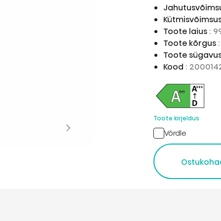
Jahutusvõimsu
Kütmisvõimsus
Toote laius
: 
Toote kõrgus
Toote sügavu
Kood
: 200014
Toote kirjeldus
Võrdle
Ostukoha