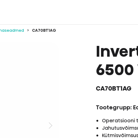
iimaseadmed
CA70BT1AG
Inver
6500
CA70BT1AG
Tootegrupp: E
Operatsiooni
Jahutusvõims
Kütmisvõimsu