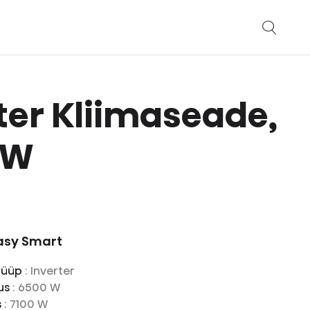
ter Kliimaseade,
 W
asy Smart
 tüüp
: Inverter
us
: 6500 W
s
: 7100 W