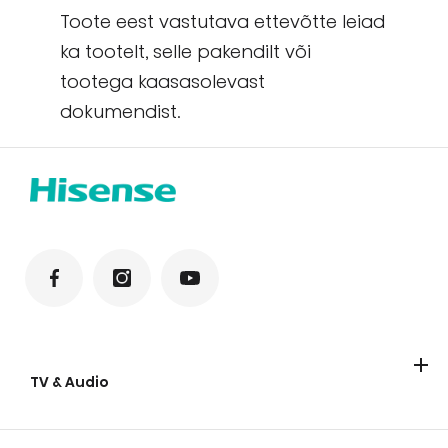
Toote eest vastutava ettevõtte leiad
ka tootelt, selle pakendilt või
tootega kaasasolevast
dokumendist.
TV & Audio
TV
Soundbar-kõlarid