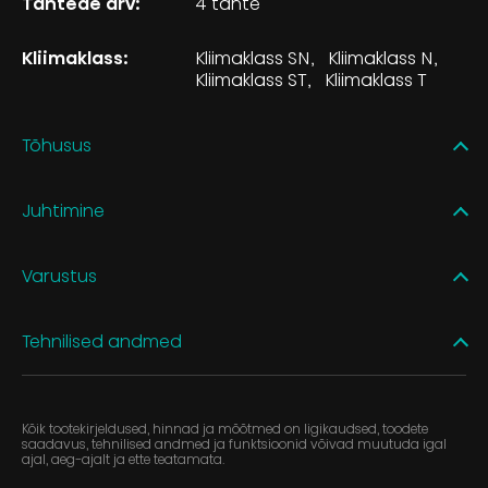
Tähtede arv:
4 tähte
Kliimaklass:
Kliimaklass SN
Kliimaklass N
Kliimaklass ST
Kliimaklass T
Tõhusus
Juhtimine
Varustus
Tehnilised andmed
Kõik tootekirjeldused, hinnad ja mõõtmed on ligikaudsed, toodete
saadavus, tehnilised andmed ja funktsioonid võivad muutuda igal
ajal, aeg-ajalt ja ette teatamata.