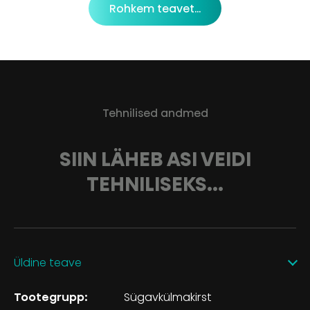
Rohkem teavet...
Tehnilised andmed
SIIN LÄHEB ASI VEIDI
TEHNILISEKS...
Üldine teave
Tootegrupp:
Sügavkülmakirst