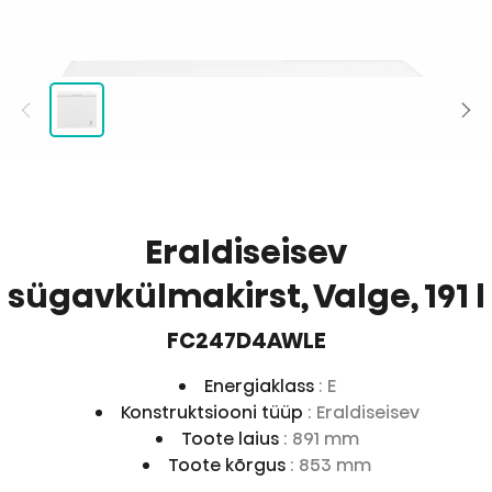
Eraldiseisev
sügavkülmakirst, Valge, 191 l
FC247D4AWLE
Energiaklass
: E
Konstruktsiooni tüüp
: Eraldiseisev
Toote laius
: 891 mm
Toote kõrgus
: 853 mm