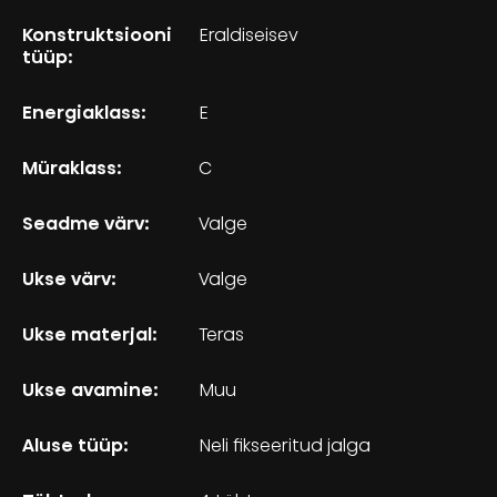
Konstruktsiooni
Eraldiseisev
tüüp:
Energiaklass:
E
Müraklass:
C
Seadme värv:
Valge
Ukse värv:
Valge
Ukse materjal:
Teras
Ukse avamine:
Muu
Aluse tüüp:
Neli fikseeritud jalga