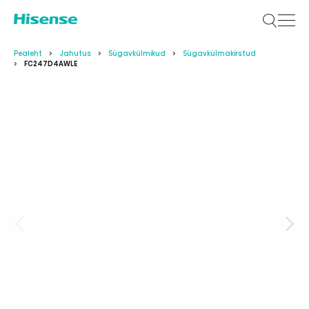
Pealeht
Jahutus
Sügavkülmikud
Sügavkülmakirstud
FC247D4AWLE