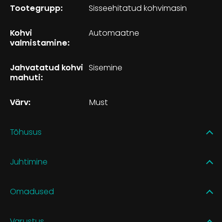
Tootegrupp:
Sisseehitatud kohvimasin
Kohvi
Automaatne
valmistamine:
Jahvatatud kohvi
Sisemine
mahuti:
Värv:
Must
Tõhusus
Juhtimine
Omadused
Varustus