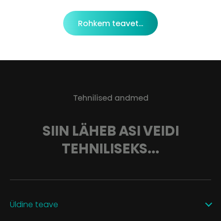
Rohkem teavet...
Tehnilised andmed
SIIN LÄHEB ASI VEIDI
TEHNILISEKS...
Üldine teave