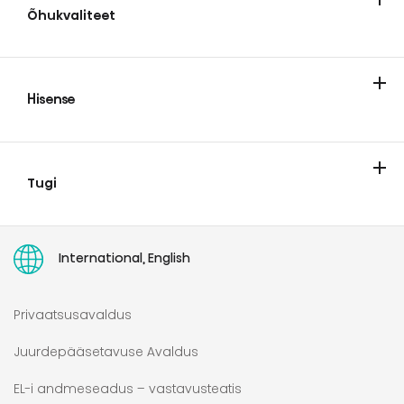
Õhukvaliteet
Kliimaseadmed
Hisense
Teave Hisense'i kohta
Hisense Europe Pan-european Limited Garantii
Tugi
Teenindus
Parandusõiguse direktiiv
Kasutamisjuhend
PARANDUSÕIGUS
International, English
Privaatsusavaldus
Juurdepääsetavuse Avaldus
EL-i andmeseadus – vastavusteatis