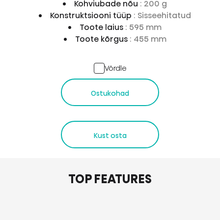
Kohviubade nõu
: 200 g
Konstruktsiooni tüüp
: Sisseehitatud
Toote laius
: 595 mm
Toote kõrgus
: 455 mm
Võrdle
Ostukohad
Kust osta
TOP FEATURES