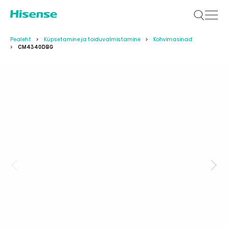
Pealeht
Küpsetamine ja toiduvalmistamine
Kohvimasinad
CM4340DBG