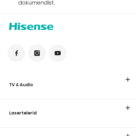
dokumendist.
TV & Audio
TV
Soundbar-kõlarid
Lasertelerid
Lasertelerid