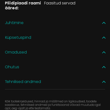
Pliidiplaadi raami
Faasitud servad
ääred:
Juhtimine
Küpsetuspind
Omadused
Ohutus
Tehnilised andmed
Kõik tootekirjeldused, hinnad ja mõõtmed on ligikaudsed, toodete
saadavus, tehnilised andmed ja funktsioonid võivad muutuda igal
ajal, aeg-ajalt ja ette teatamata.