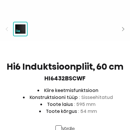
Hi6 Induktsioonpliit, 60 cm
HI6432BSCWF
Kiire keetmisfunktsioon
Konstruktsiooni tüüp
: Sisseehitatud
Toote laius
: 595 mm
Toote kõrgus
: 54 mm
Võrdle