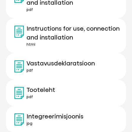
and installation
pdf
Instructions for use, connection
and installation
html
Vastavusdeklaratsioon
pdf
Tooteleht
pdf
Integreerimisjoonis
jpg