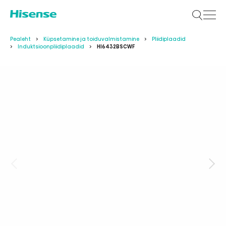
Pealeht
Küpsetamine ja toiduvalmistamine
Pliidiplaadid
Induktsioonpliidiplaadid
HI6432BSCWF