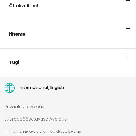
Õhukvaliteet
Kliimaseadmed
Hisense
Teave Hisense'i kohta
Hisense Europe Pan-european Limited Garantii
Tugi
Teenindus
Parandusõiguse direktiiv
Kasutamisjuhend
PARANDUSÕIGUS
International, English
Privaatsusavaldus
Juurdepääsetavuse Avaldus
EL-i andmeseadus – vastavusteatis