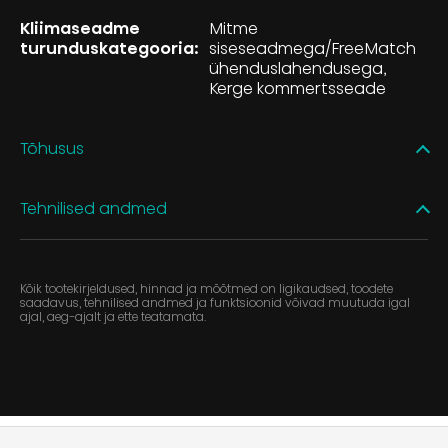
Kliimaseadme
Mitme
turunduskategooria:
siseseadmega/FreeMatch
ühenduslahendusega
Kerge kommertsseade
Tõhusus
Tehnilised andmed
Kõik tootekirjeldused, hinnad ja mõõtmed on ligikaudsed, toodete
saadavus, tehnilised andmed ja funktsioonid võivad muutuda igal
ajal, aeg-ajalt ja ette teatamata.