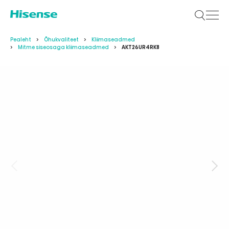
Pealeht
Õhukvaliteet
Kliimaseadmed
Mitme siseosaga kliimaseadmed
AKT26UR4RK8